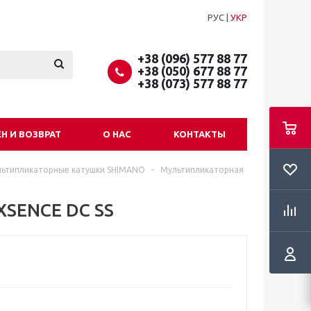
РУС
|
УКР
+38 (096) 577 88 77
+38 (050) 677 88 77
+38 (073) 577 88 77
Н И ВОЗВРАТ
О НАС
КОНТАКТЫ
ьтипликаторные катушки SHIMANO
-
Мультипликаторная
XSENCE DC SS