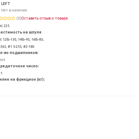
 LEFT
Нет в наличии
(0)
Оставить отзыв о товаре
с:
225
естимость на шпуле
):
12lb-130, 14lb-95, 16lb-85;
365, #1.5-255, #2-180
л-во подшипников:
2+1
редаточное число:
:1
илие на фрикцион (кг):