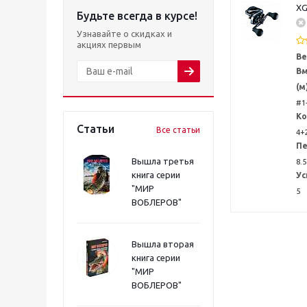
XG
Будьте всегда в курсе!
Узнавайте о скидках и
акциях первым
Ве
Вм
(м
#1-
Ко
Статьи
Все статьи
4+
Пе
Вышла третья
8.5
книга серии
Ус
"МИР
5
ВОБЛЕРОВ"
Вышла вторая
книга серии
"МИР
ВОБЛЕРОВ"