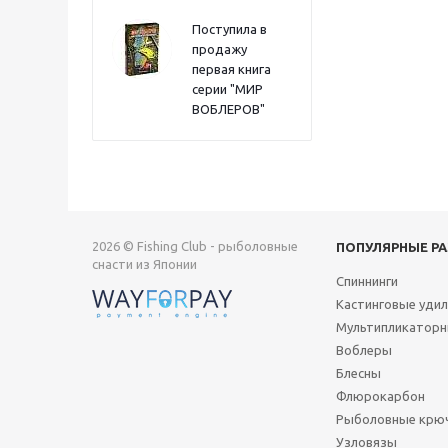
Поступила в
продажу
первая книга
серии "МИР
ВОБЛЕРОВ"
2026 © Fishing Club - рыболовные
ПОПУЛЯРНЫЕ Р
снасти из Японии
Спиннинги
Кастинговые уди
Мультипликаторн
Воблеры
Блесны
Флюрокарбон
Рыболовные крю
Узловязы