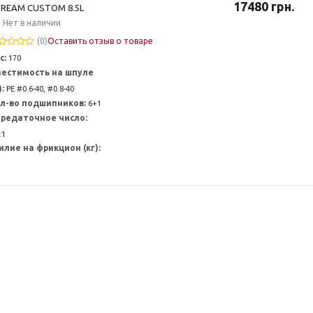
17480
грн.
REAM CUSTOM 8.5L
Нет в наличии
(0)
Оставить отзыв о товаре
с:
170
естимость на шпуле
):
PE #0.6-40, #0.8-40
л-во подшипников:
6+1
редаточное число:
:1
илие на фрикцион (кг):