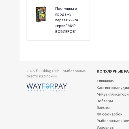
Поступила в
продажу
первая книга
серии "МИР
ВОБЛЕРОВ"
2026 © Fishing Club - рыболовные
ПОПУЛЯРНЫЕ Р
снасти из Японии
Спиннинги
Кастинговые уди
Мультипликаторн
Воблеры
Блесны
Флюрокарбон
Рыболовные крю
Узловязы