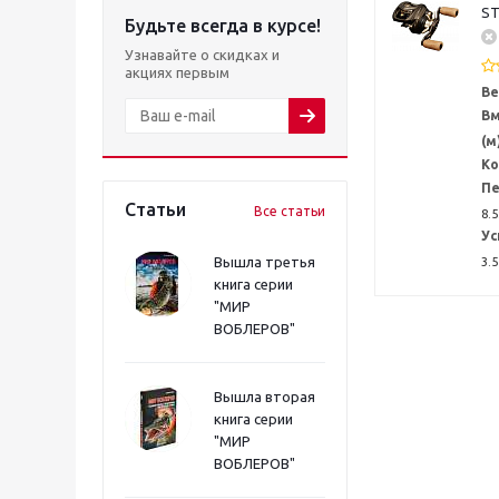
ST
Будьте всегда в курсе!
Узнавайте о скидках и
акциях первым
Ве
Вм
(м
Ко
Пе
Статьи
Все статьи
8.5
Ус
Вышла третья
3.5
книга серии
"МИР
ВОБЛЕРОВ"
Вышла вторая
книга серии
"МИР
ВОБЛЕРОВ"