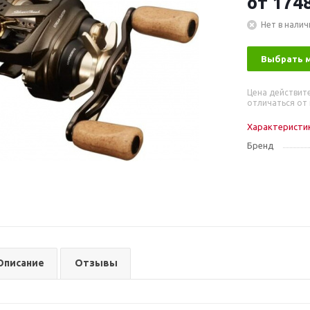
от
1748
Нет в налич
Выбрать 
Цена действит
отличаться от 
Характеристи
Бренд
Описание
Отзывы