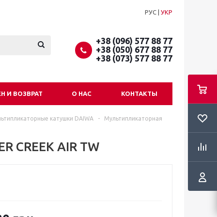
РУС
|
УКР
+38 (096) 577 88 77
+38 (050) 677 88 77
+38 (073) 577 88 77
Н И ВОЗВРАТ
О НАС
КОНТАКТЫ
ьтипликаторные катушки DAIWA
-
Мультипликаторная
ER CREEK AIR TW