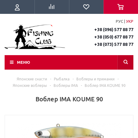
РУС
|
УКР
+38 (096) 577 88 77
+38 (050) 677 88 77
+38 (073) 577 88 77
МЕНЮ
Японские снасти
-
Рыбалка
-
Воблеры и приманки
-
Японские воблеры
-
Воблеры IMA
-
Воблер IMA KOUME 90
Воблер IMA KOUME 90