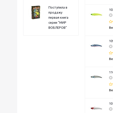
Поступила в
10
продажу
первая книга
серии "МИР
ВОБЛЕРОВ"
Ве
10
Ве
11
Ве
10