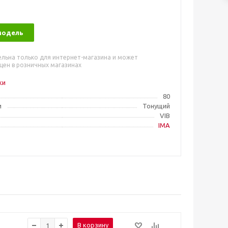
модель
ельна только для интернет-магазина и может
цен в розничных магазинах
ки
80
и
Тонущий
VIB
IMA
В корзину