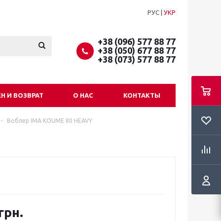
РУС
|
УКР
+38 (096) 577 88 77
+38 (050) 677 88 77
+38 (073) 577 88 77
Н И ВОЗВРАТ
О НАС
КОНТАКТЫ
-
Воблер IMA KOUME 80 HEAVY
грн.