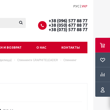
РУС
|
УКР
+38 (096) 577 88 77
+38 (050) 677 88 77
+38 (073) 577 88 77
Н И ВОЗВРАТ
О НАС
КОНТАКТЫ
удилища)
-
Спиннинги GRAPHITELEADER
-
Спиннинг