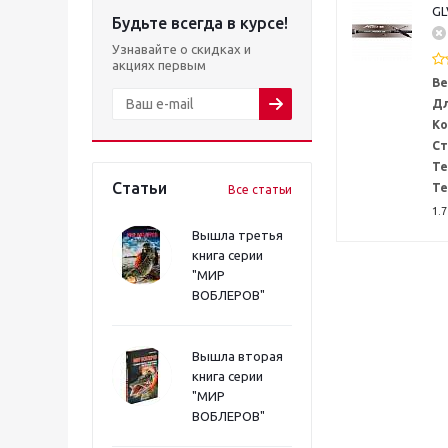
GL
Будьте всегда в курсе!
Узнавайте о скидках и
акциях первым
Ве
Дл
Ко
Ст
Те
Статьи
Те
Все статьи
1.7
Вышла третья
книга серии
"МИР
ВОБЛЕРОВ"
Вышла вторая
книга серии
"МИР
ВОБЛЕРОВ"