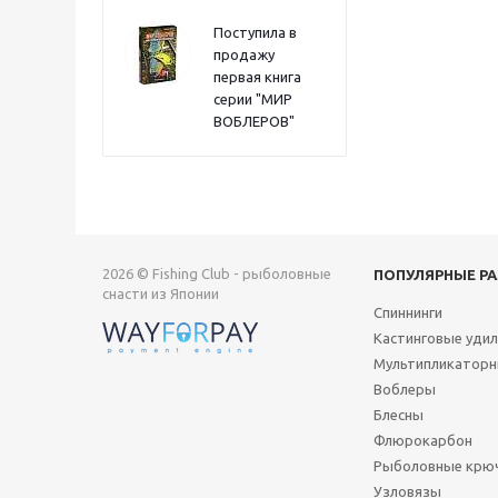
Поступила в
продажу
первая книга
серии "МИР
ВОБЛЕРОВ"
2026 © Fishing Club - рыболовные
ПОПУЛЯРНЫЕ Р
снасти из Японии
Спиннинги
Кастинговые уди
Мультипликаторн
Воблеры
Блесны
Флюрокарбон
Рыболовные крю
Узловязы