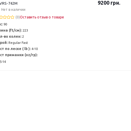
9200
грн.
VRS-742M
Нет в наличии
(0)
Оставить отзыв о товаре
с:
90
ина (ft/см):
223
л-во колен:
2
рой:
Regular Fast
ст по леске ( lb ):
4-10
ст приманки (oz/гр):
5-14