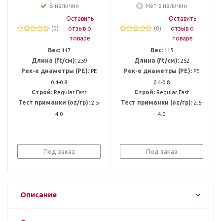
В наличии
Нет в наличии
Оставить
Оставить
(0)
отзыв о
(0)
отзыв о
товаре
товаре
Вес:
117
Вес:
115
Длина (ft/см):
259
Длина (ft/см):
252
Рек-е диаметры (PE):
PE
Рек-е диаметры (PE):
PE
0.4-0.8
0.4-0.8
Строй:
Regular Fast
Строй:
Regular Fast
Тест приманки (oz/гр):
2.5-
Тест приманки (oz/гр):
2.5-
4.0
4.0
Под заказ
Под заказ
Описание