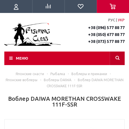
РУС
|
УКР
+38 (096) 577 88 77
+38 (050) 677 88 77
+38 (073) 577 88 77
МЕНЮ
Японские снасти
-
Рыбалка
-
Воблеры и приманки
-
Японские воблеры
-
Воблеры DAIWA
-
Воблер DAIWA MORETHAN
CROSSWAKE 111F-SSR
Воблер DAIWA MORETHAN CROSSWAKE
111F-SSR