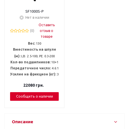
SF1000S-P
Нет в наличии
Оставить
(0)
отзыв о
товаре
Вес:
130
Вместимость на шпуле
(м):
LB: 2.5-100; PE: 0.3-200
Кол-во подшипников:
10+1
Передаточное число:
4.6:1
Усилие на фрикцион (кг):
3
22080
грн.
Сообщить о наличии
Описание