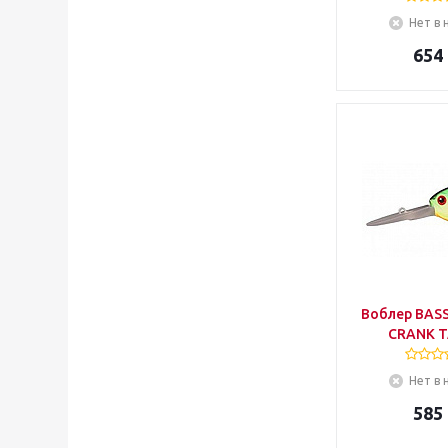
Нет в 
654
Воблер BAS
CRANK T
Нет в 
585