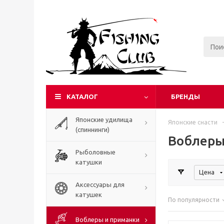
КАТАЛОГ
БРЕНДЫ
Японские удилища
Японские снасти
-
(спиннинги)
Воблеры
Рыболовные
катушки
Цена
Аксессуары для
катушек
По популярности
Воблеры и приманки