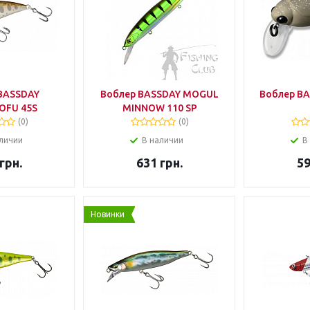
BASSDAY
Воблер BASSDAY MOGUL
Воблер BA
FU 45S
MINNOW 110 SP
(0)
(0)
личии
В наличии
В
грн.
631
грн.
5
Новинки