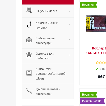
Новинки
Шнуры и леска
Крючки и джиг-
головки
Рыболовные
аксессуары
Воблер 
KANGOKU CR
Одежда для
рыбалки
Книга "МИР
В на
ВОБЛЕРОВ", Андрей
667
Швец
Кухонные ножи и
аксессуары
Новинки
Рекомендуем