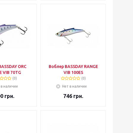
BASSDAY ORC
Воблер BASSDAY RANGE
 VIB 70TG
VIB 100ES
(0)
(0)
 в наличии
Нет в наличии
00
грн.
746
грн.