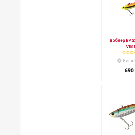
Воблер BAS
VIB 
Нет в 
690