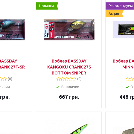
Новинки
Рекомендуем
Акция
BASSDAY
Воблер BASSDAY
Воблер B
ANK 27F-SR
KANGOKU CRANK 27S
MINN
BOTTOM SNIPER
(0)
(0)
личии
В наличии
В
грн.
667
грн.
448
гр