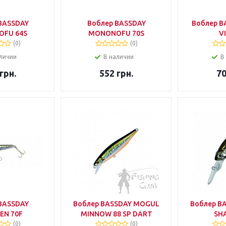
BASSDAY
Воблер BASSDAY
Воблер B
FU 64S
MONONOFU 70S
VI
(0)
(0)
личии
В наличии
В
грн.
552
грн.
7
BASSDAY
Воблер BASSDAY MOGUL
Воблер B
EN 70F
MINNOW 88 SP DART
SHA
(0)
(0)