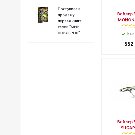
Поступила в
Воблер 
продажу
MONONO
первая книга
серии "МИР
ВОБЛЕРОВ"
В на
552
Воблер 
SUGAP