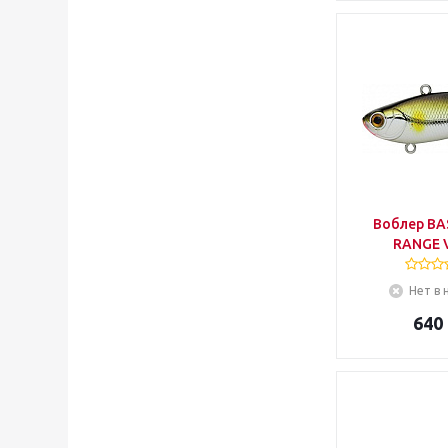
Воблер BA
RANGE V
Нет в 
640