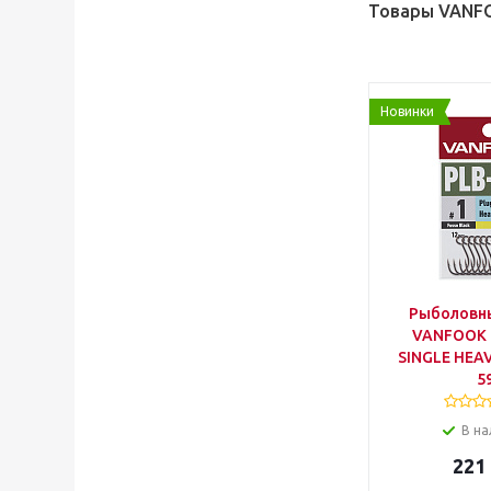
Товары VANFO
Новинки
Рыболовн
VANFOOK 
SINGLE HEAV
5
В на
221