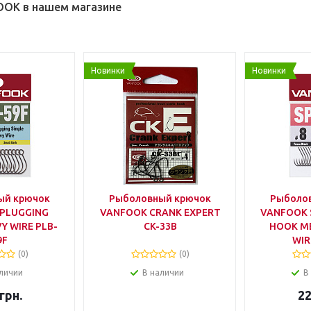
OK в нашем магазине
Новинки
Новинки
ый крючок
Рыболовный крючок
Рыболо
PLUGGING
VANFOOK CRANK EXPERT
VANFOOK 
Y WIRE PLB-
CK-33B
HOOK M
9F
WIR
(0)
(0)
личии
В наличии
В
грн.
2