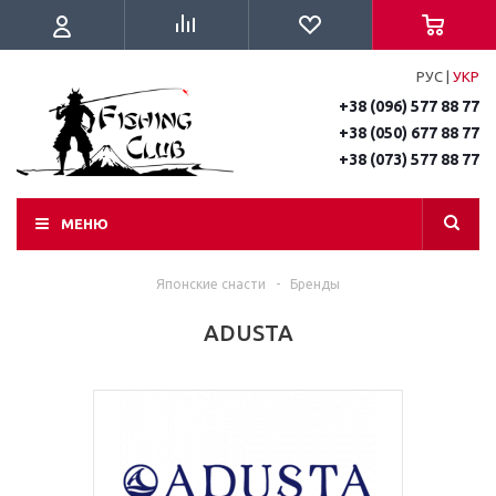
РУС
|
УКР
+38 (096) 577 88 77
+38 (050) 677 88 77
+38 (073) 577 88 77
МЕНЮ
Японские снасти
-
Бренды
ADUSTA