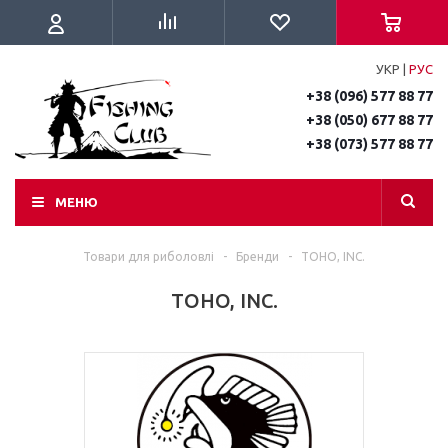
УКР
|
РУС
+38 (096) 577 88 77
+38 (050) 677 88 77
+38 (073) 577 88 77
МЕНЮ
Товари для риболовлі
-
Бренди
-
TOHO, INC.
TOHO, INC.