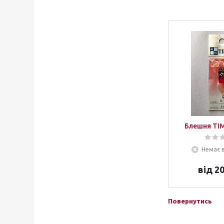
Блешня TI
Немає в
від
20
Повернутись