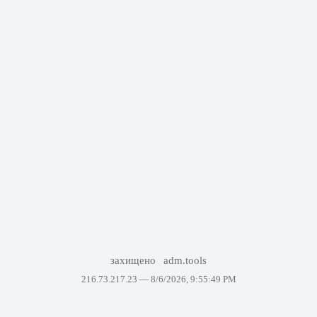
захищено
adm.tools
216.73.217.23 —
8/6/2026, 9:55:49 PM