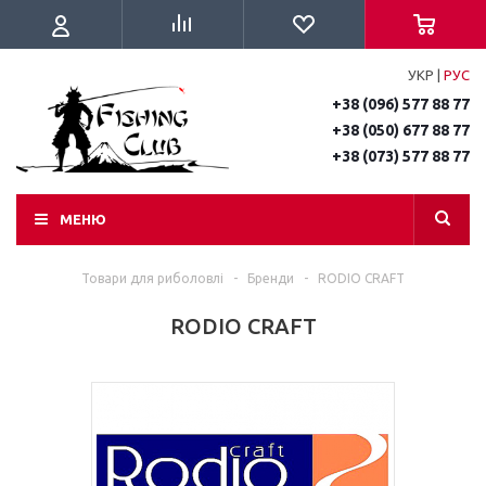
УКР
|
РУС
+38 (096) 577 88 77
+38 (050) 677 88 77
+38 (073) 577 88 77
МЕНЮ
Товари для риболовлі
-
Бренди
-
RODIO CRAFT
RODIO CRAFT