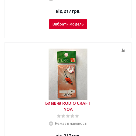
від
217 грн.
Вибрати модель
Блешня RODIO CRAFT
NOA
Немає в наявності
від
217 грн.