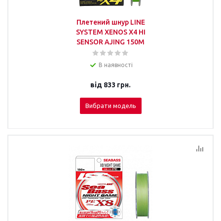
Плетений шнур LINE
SYSTEM XENOS X4 HI
SENSOR AJING 150M
В наявності
від
833 грн.
Вибрати модель