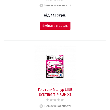
Немає в наявності
від
1150 грн.
Вибрати модель
Плетений шнур LINE
SYSTEM TIP RUN X8
Немає в наявності