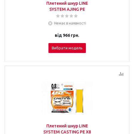
Плетений шнур LINE
SYSTEM AJING PE
Немає в наявності
від
966 грн.
Вибрати модель
Плетений шнур LINE
SYSTEM CASTING PE X8