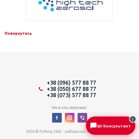
Повернутись
+38 (096) 577 88 77
+38 (050) 677 88 77
+38 (073) 577 88 77
Ми в соц мережах:
1
ШІ Консультант
2026 © Fishing Club - рибальські снасті з Японії