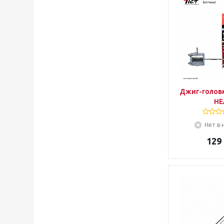
Джиг-головк
HE
Нет в 
129