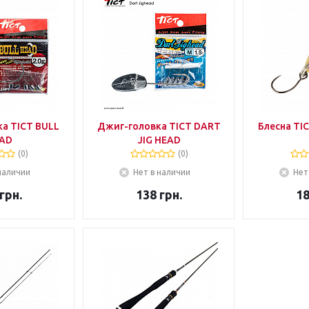
а TICT BULL
Джиг-головка TICT DART
Блесна TI
AD
JIG HEAD
(0)
(0)
наличии
Нет в наличии
Нет
грн.
138
грн.
1