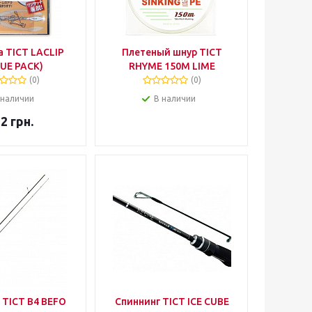
 TICT LACLIP
Плетеный шнур TICT
UE PACK)
RHYME 150M LIME
(0)
(0)
 наличии
В наличии
22
грн.
 TICT B4 BEFO
Спиннинг TICT ICE CUBE