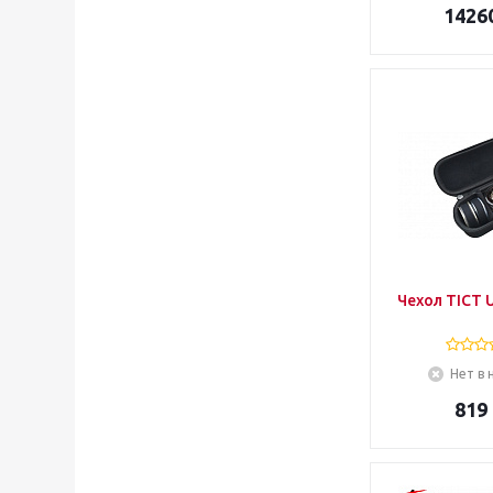
1426
Чехол TICT 
Нет в 
819