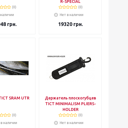
R-SPECIAL
(0)
(0)
 наличии
Нет в наличии
948
грн.
19320
грн.
TICT SRAM UTR
Держатель плоскогубцев
TICT MINIMALISM PLIERS-
HOLDER
(0)
(0)
 в наличии
Нет в наличии