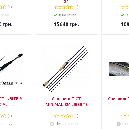
21
(0)
(0)
личии
В наличии
В
0
грн.
15640
грн.
10
CT INBITE R-
Спиннинг TICT
Спиннинг 
CIAL
MINIMALISM LIBERTE
(0)
(0)
наличии
Нет в наличии
Нет