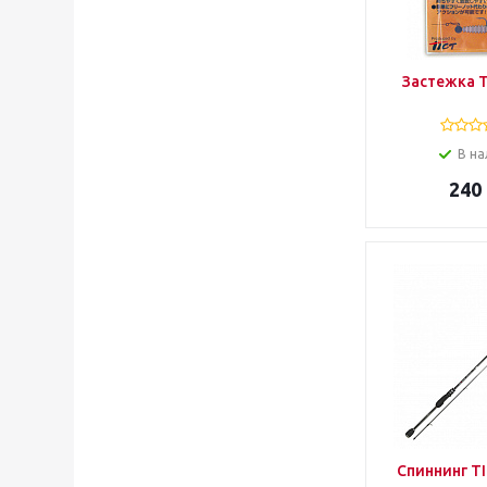
Застежка T
В на
240
Спиннинг TI