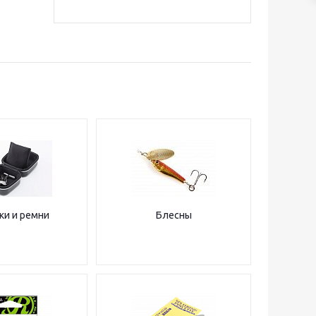
ки и ремни
Блесны