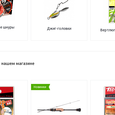
е шнуры
Джиг-головки
Вертлюг
в нашем магазине
Новинки