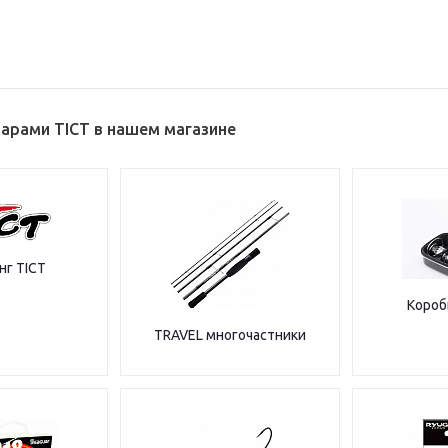
варами TICT в нашем магазине
нг TICT
Короб
TRAVEL многочастники