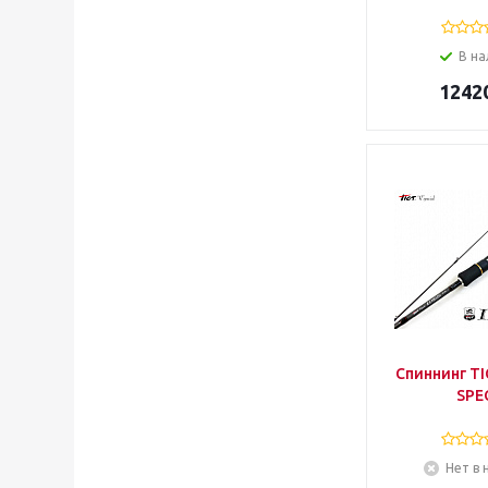
В на
1242
Спиннинг TI
SPE
Нет в 