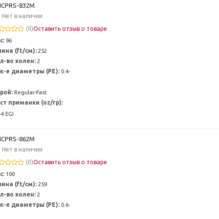
CPRS-832M
Нет в наличии
(0)
Оставить отзыв о товаре
с:
96
ина (ft/см):
252
л-во колен:
2
к-е диаметры (PE):
0.4-
рой:
Regular-Fast
ст приманки (oz/гр):
-4 EGI
CPRS-862M
Нет в наличии
(0)
Оставить отзыв о товаре
с:
100
ина (ft/см):
259
л-во колен:
2
к-е диаметры (PE):
0.6-