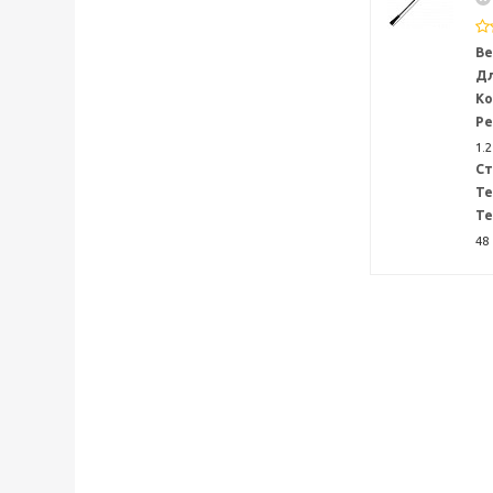
Ве
Дл
Ко
Ре
1.2
Ст
Те
Те
48