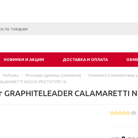
НОВИНКИ И АКЦИИ
ДОСТАВКА И ОПЛАТА
ОБМЕ
Рыбалка
-
Японские удилища (спиннинги)
-
Спиннинги (спиннинговые 
CALAMARETTI NUOVO PROTOTYPE 18
г GRAPHITELEADER CALAMARETTI 
(0)