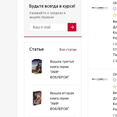
GN
Будьте всегда в курсе!
Узнавайте о скидках и
акциях первым
Ве
Дл
Ко
Ре
1.0
Статьи
Ст
Все статьи
Те
2.5
Вышла третья
книга серии
"МИР
GN
ВОБЛЕРОВ"
Вышла вторая
Ве
книга серии
Дл
"МИР
Ко
ВОБЛЕРОВ"
Ре
1.0