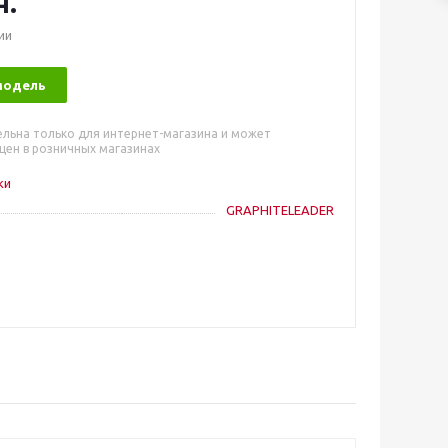
н.
ии
модель
ельна только для интернет-магазина и может
цен в розничных магазинах
ки
GRAPHITELEADER