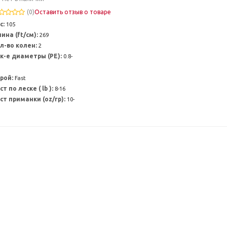
(0)
Оставить отзыв о товаре
с:
105
ина (ft/см):
269
л-во колен:
2
к-е диаметры (PE):
0.8-
рой:
Fast
ст по леске ( lb ):
8-16
ст приманки (oz/гр):
10-