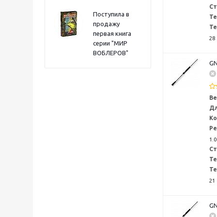
Ст
Поступила в
Те
продажу
Те
первая книга
28
серии "МИР
ВОБЛЕРОВ"
GN
Ве
Дл
Ко
Ре
1.0
Ст
Те
Те
21
GN