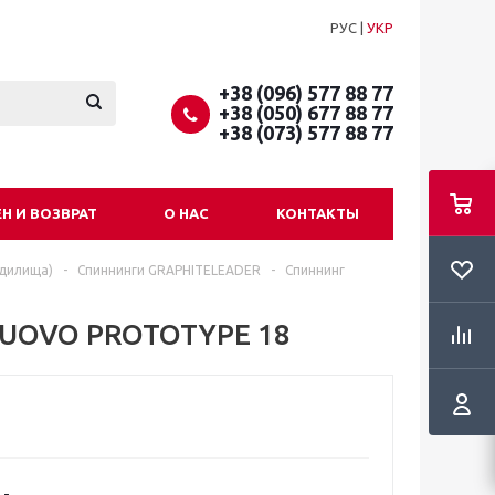
РУС
|
УКР
+38 (096) 577 88 77
+38 (050) 677 88 77
+38 (073) 577 88 77
Н И ВОЗВРАТ
О НАС
КОНТАКТЫ
удилища)
-
Спиннинги GRAPHITELEADER
-
Спиннинг
NUOVO PROTOTYPE 18