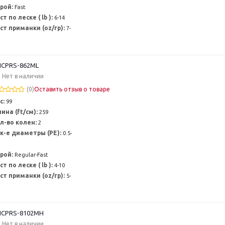
рой:
Fast
ст по леске ( lb ):
6-14
ст приманки (oz/гр):
7-
CPRS-862ML
Нет в наличии
(0)
Оставить отзыв о товаре
с:
99
ина (ft/см):
259
л-во колен:
2
к-е диаметры (PE):
0.5-
рой:
Regular-Fast
ст по леске ( lb ):
4-10
ст приманки (oz/гр):
5-
CPRS-8102MH
Нет в наличии